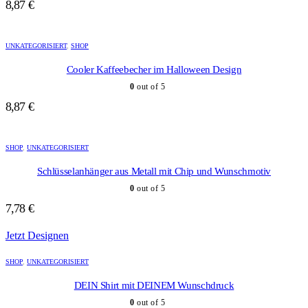
Die
8,87
€
Optionen
können
auf
UNKATEGORISIERT
,
SHOP
der
Produktseite
Cooler Kaffeebecher im Halloween Design
gewählt
0
out of 5
werden
8,87
€
SHOP
,
UNKATEGORISIERT
Schlüsselanhänger aus Metall mit Chip und Wunschmotiv
0
out of 5
7,78
€
Jetzt Designen
SHOP
,
UNKATEGORISIERT
DEIN Shirt mit DEINEM Wunschdruck
0
out of 5