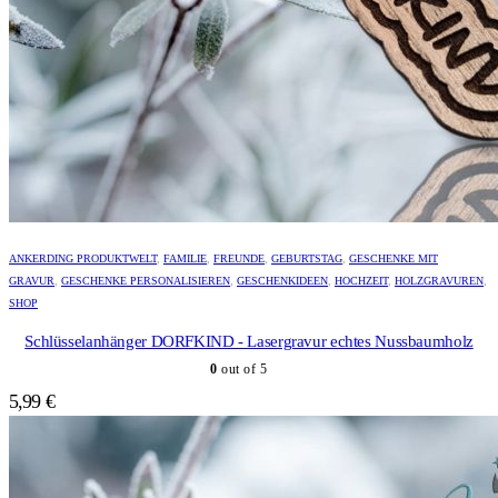
ANKERDING PRODUKTWELT
,
FAMILIE
,
FREUNDE
,
GEBURTSTAG
,
GESCHENKE MIT
GRAVUR
,
GESCHENKE PERSONALISIEREN
,
GESCHENKIDEEN
,
HOCHZEIT
,
HOLZGRAVUREN
,
SHOP
Schlüsselanhänger DORFKIND - Lasergravur echtes Nussbaumholz
0
out of 5
5,99
€