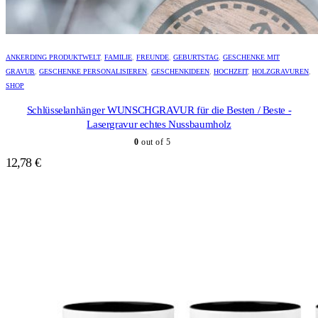
ANKERDING PRODUKTWELT
,
FAMILIE
,
FREUNDE
,
GEBURTSTAG
,
GESCHENKE MIT
GRAVUR
,
GESCHENKE PERSONALISIEREN
,
GESCHENKIDEEN
,
HOCHZEIT
,
HOLZGRAVUREN
,
SHOP
Schlüsselanhänger WUNSCHGRAVUR für die Besten / Beste -
Lasergravur echtes Nussbaumholz
0
out of 5
12,78
€