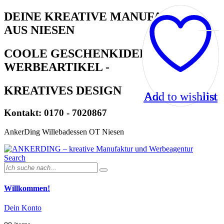
DEINE KREATIVE MANUFAKTUR
AUS NIESEN
COOLE GESCHENKIDEEN -
WERBEARTIKEL -
KREATIVES DESIGN
Add to wishlist
Add to wishlist
Add to wishlist
Add to wishlist
Add to wishlist
Add to wishlist
Add to wishlist
Add to wishlist
Add to wishlist
Add to wishlist
Kontakt: 0170 - 7020867
AnkerDing Willebadessen OT Niesen
Search
Willkommen!
Dein Konto