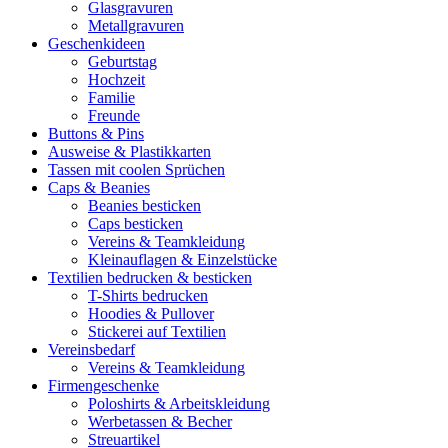
Glasgravuren
Metallgravuren
Geschenkideen
Geburtstag
Hochzeit
Familie
Freunde
Buttons & Pins
Ausweise & Plastikkarten
Tassen mit coolen Sprüchen
Caps & Beanies
Beanies besticken
Caps besticken
Vereins & Teamkleidung
Kleinauflagen & Einzelstücke
Textilien bedrucken & besticken
T-Shirts bedrucken
Hoodies & Pullover
Stickerei auf Textilien
Vereinsbedarf
Vereins & Teamkleidung
Firmengeschenke
Poloshirts & Arbeitskleidung
Werbetassen & Becher
Streuartikel