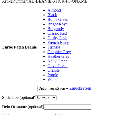
Artikelnummer:
AD-BEANIE-STICK-FF-ONAME
Almond
Black
Bottle Green
Bright Royal
Burgundy
Classic Red
Dusky Pink
French Navy
Farbe Patch Beanie
Fuchsia
Graphite Grey
Heather Grey
Kelly Green
Olive Green
Orange
Purple
White
Zurücksetzen
Stickfarbe
(optional)
Dein Ortsname
(optional)