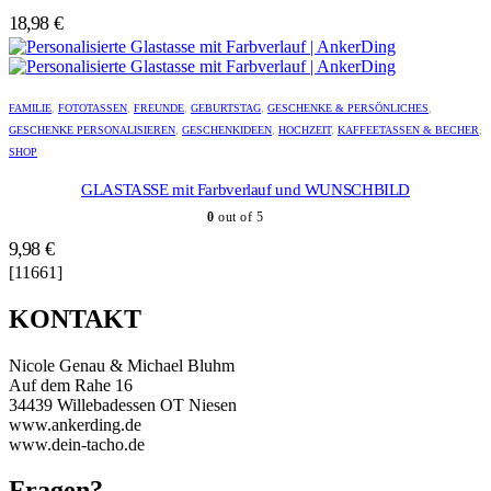
18,98
€
Dieses
Produkt
FAMILIE
,
FOTOTASSEN
,
FREUNDE
,
GEBURTSTAG
,
GESCHENKE & PERSÖNLICHES
,
weist
GESCHENKE PERSONALISIEREN
,
GESCHENKIDEEN
,
HOCHZEIT
,
KAFFEETASSEN & BECHER
,
mehrere
SHOP
Varianten
auf.
GLASTASSE mit Farbverlauf und WUNSCHBILD
Die
0
out of 5
Optionen
können
9,98
€
auf
[11661]
der
Produktseite
KONTAKT
gewählt
werden
Nicole Genau & Michael Bluhm
Auf dem Rahe 16
34439 Willebadessen OT Niesen
www.ankerding.de
www.dein-tacho.de
Fragen?