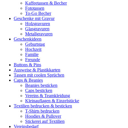
Kaffeetassen & Becher
Fototassen
To-Go Becher
Geschenke mit Gravur
Holzgravuren
Glasgravuren
Metallgravuren
Geschenkideen
Geburtstag
Hochzeit
Familie
Freunde
Buttons & Pins
Ausweise & Plastikkarten
Tassen mit coolen Sprüchen
Caps & Beanies
Beanies besticken
Caps besticken
Vereins & Teamkleidung
Kleinauflagen & Einzelstücke
Textilien bedrucken & besticken
T-Shirts bedrucken
Hoodies & Pullover
Stickerei auf Textilien
Vereinsbedarf