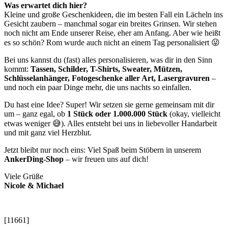
Was erwartet dich hier?
Kleine und große Geschenkideen, die im besten Fall ein Lächeln ins
Gesicht zaubern – manchmal sogar ein breites Grinsen. Wir stehen
noch nicht am Ende unserer Reise, eher am Anfang. Aber wie heißt
es so schön? Rom wurde auch nicht an einem Tag personalisiert 😜
Bei uns kannst du (fast) alles personalisieren, was dir in den Sinn
kommt:
Tassen, Schilder, T-Shirts, Sweater, Mützen,
Schlüsselanhänger, Fotogeschenke aller Art, Lasergravuren
–
und noch ein paar Dinge mehr, die uns nachts so einfallen.
Du hast eine Idee? Super! Wir setzen sie gerne gemeinsam mit dir
um – ganz egal, ob
1 Stück oder 1.000.000 Stück
(okay, vielleicht
etwas weniger 😅). Alles entsteht bei uns in liebevoller Handarbeit
und mit ganz viel Herzblut.
Jetzt bleibt nur noch eins: Viel Spaß beim Stöbern in unserem
AnkerDing-Shop
– wir freuen uns auf dich!
Viele Grüße
Nicole & Michael
[11661]