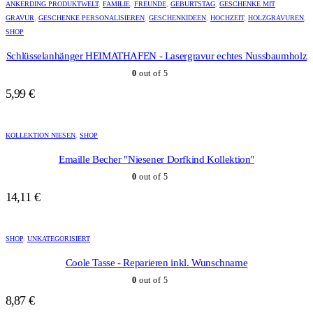
ANKERDING PRODUKTWELT
,
FAMILIE
,
FREUNDE
,
GEBURTSTAG
,
GESCHENKE MIT
GRAVUR
,
GESCHENKE PERSONALISIEREN
,
GESCHENKIDEEN
,
HOCHZEIT
,
HOLZGRAVUREN
,
SHOP
Schlüsselanhänger HEIMATHAFEN - Lasergravur echtes Nussbaumholz
0
out of 5
5,99
€
KOLLEKTION NIESEN
,
SHOP
Emaille Becher "Niesener Dorfkind Kollektion"
0
out of 5
14,11
€
Dieses
Produkt
SHOP
,
UNKATEGORISIERT
weist
mehrere
Coole Tasse - Reparieren inkl. Wunschname
Varianten
0
out of 5
auf.
Die
8,87
€
Optionen