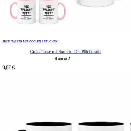
Dieses
Produkt
SHOP
,
TASSEN MIT COOLEN SPRÜCHEN
weist
mehrere
Coole Tasse mit Spruch - Die Pflicht ruft!
Varianten
0
out of 5
auf.
Die
8,87
€
Optionen
können
auf
der
Produktseite
gewählt
werden