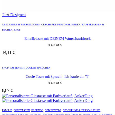
Jetzt Designen
GESCHENKE & PERSÖNLICHES
,
GESCHENKE PERSONALISIEREN
,
KAFFEETASSEN &
BECHER
,
SHOP
Emailletasse mit DEINEM Wunschaufdruck
0
out of 5
14,11
€
Dieses
Produkt
SHOP
,
TASSEN MIT COOLEN SPRÜCHEN
weist
mehrere
Coole Tasse mit Spruch - Ich kaufe ein "I"
Varianten
0
out of 5
auf.
Die
8,87
€
Optionen
können
auf
Dieses
der
Produkt
FAMILIE
,
FOTOTASSEN
,
FREUNDE
,
GEBURTSTAG
,
GESCHENKE & PERSÖNLICHES
,
Produktseite
weist