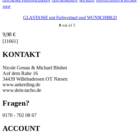
GESCHENKE PERSONALISIEREN
,
GESCHENKIDEEN
,
HOCHZEIT
,
KAFFEETASSEN & BECHER
,
gewählt
mehrere
SHOP
werden
Varianten
auf.
GLASTASSE mit Farbverlauf und WUNSCHBILD
Die
0
out of 5
Optionen
können
9,98
€
auf
[11661]
der
Produktseite
KONTAKT
gewählt
werden
Nicole Genau & Michael Bluhm
Auf dem Rahe 16
34439 Willebadessen OT Niesen
www.ankerding.de
www.dein-tacho.de
Fragen?
0170 - 702 08 67
ACCOUNT