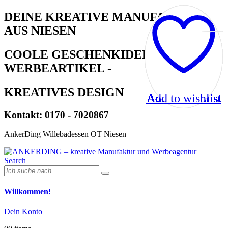
DEINE KREATIVE MANUFAKTUR
AUS NIESEN
COOLE GESCHENKIDEEN -
WERBEARTIKEL -
KREATIVES DESIGN
Add to wishlist
Add to wishlist
Add to wishlist
Add to wishlist
Add to wishlist
Add to wishlist
Add to wishlist
Add to wishlist
Add to wishlist
Add to wishlist
Kontakt: 0170 - 7020867
AnkerDing Willebadessen OT Niesen
Search
Willkommen!
Dein Konto