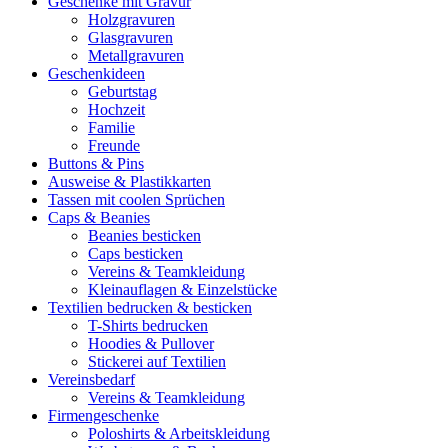
Geschenke mit Gravur
Holzgravuren
Glasgravuren
Metallgravuren
Geschenkideen
Geburtstag
Hochzeit
Familie
Freunde
Buttons & Pins
Ausweise & Plastikkarten
Tassen mit coolen Sprüchen
Caps & Beanies
Beanies besticken
Caps besticken
Vereins & Teamkleidung
Kleinauflagen & Einzelstücke
Textilien bedrucken & besticken
T-Shirts bedrucken
Hoodies & Pullover
Stickerei auf Textilien
Vereinsbedarf
Vereins & Teamkleidung
Firmengeschenke
Poloshirts & Arbeitskleidung